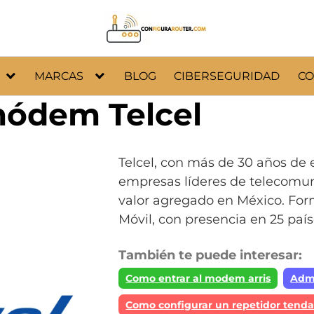
MARCAS
BLOG
CIBERSEGURIDAD
CO
módem Telcel
Telcel, con más de 30 años de 
empresas líderes de telecomun
valor agregado en México. For
Móvil, con presencia en 25 paí
También te puede interesar:
Como entrar al modem arris
Adm
Como configurar un repetidor tend