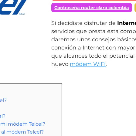
Contraseña router claro colombia
Si decidiste disfrutar de
Intern
servicios que presta esta comp
daremos unos consejos básicos
conexión a Internet con mayor
que alcances todo el potencial
nuevo
módem WiFi
.
el?
el?
 mi módem Telcel?
ar al módem Telcel?