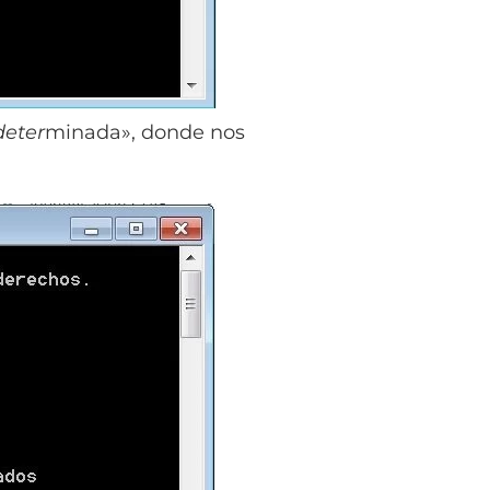
deter
minada», donde nos