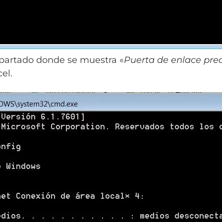
apartado donde se muestra «
Puerta de enlace pre
el.