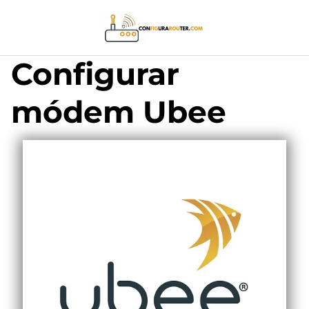
Saltar
al
contenido
Configurar
módem Ubee