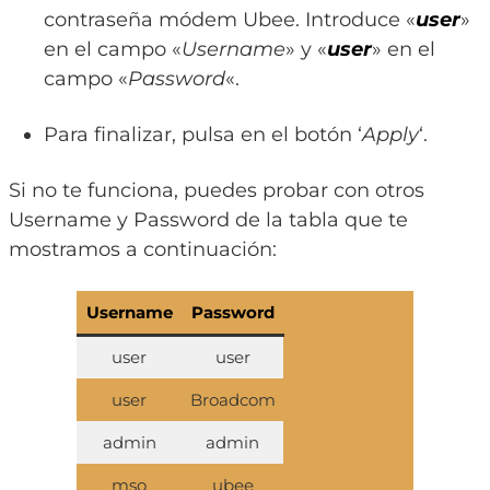
contraseña módem Ubee. Introduce «
user
»
en el campo «
Username
» y «
user
» en el
campo «
Password
«.
Para finalizar, pulsa en el botón ‘
Apply
‘.
Si no te funciona, puedes probar con otros
Username y Password de la tabla que te
mostramos a continuación:
Username
Password
user
user
user
Broadcom
admin
admin
mso
ubee