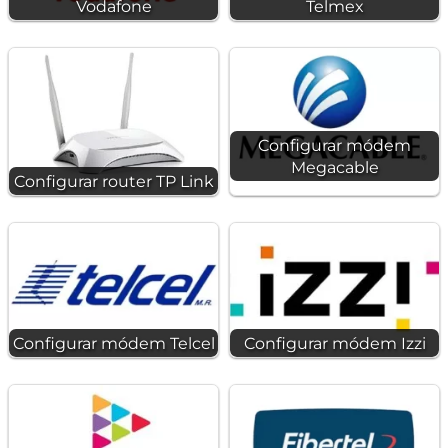
Vodafone
Telmex
Configurar módem
Megacable
Configurar router TP Link
Configurar módem Telcel
Configurar módem Izzi