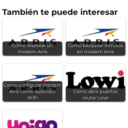
También te puede interesar
Cómo resetear un
Cómo bloquear intrusos
módem Arris
en módem Arris
Cómo configurar módem
Arris como repetidor
Cómo abrir puertos
WiFi
router Lowi